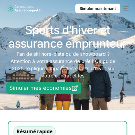
Simuler maintenant
Sports d’hiver et
assurance emprunteur
Fan de ski hors-piste ou de snowboard ?
Attention à votre assurance de prêt ! Ce guide
2025 explique l’impact des sports d’hiver sur
votre contrat et les
Simuler mes économies
Résumé rapide