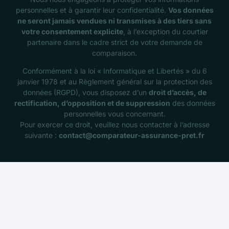
personnelles et à garantir leur confidentialité.
Vos données
ne seront jamais vendues ni transmises à des tiers sans
votre consentement explicite
, à l’exception du courtier
partenaire dans le cadre strict de votre demande de
comparaison.
Conformément à la loi « Informatique et Libertés » du 6
janvier 1978 et au Règlement général sur la protection des
données (RGPD), vous disposez d’un
droit d’accès, de
rectification, d’opposition et de suppression
des données
personnelles vous concernant.
Pour exercer ce droit, veuillez nous contacter à l’adresse
suivante :
contact@comparateur-assurance-pret.fr