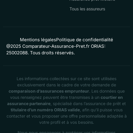
Tous les assureurs
Mentions légales
Politique de confidentialité
@2025 Comparateur-Assurance-Pret.fr ORIAS:
25002088. Tous droits réservés.
Les informations collectées sur ce site sont utilisées
exclusivement dans le cadre de votre demande de
comparaison d’assurances emprunteur
. Les données que
vous renseignez peuvent être transmises à un
courtier en
assurance partenaire
, spécialisé dans l’assurance de prêt et
titulaire d’un numéro ORIAS valide
, afin qu’il puisse vous
contacter et vous proposer une offre personnalisée adaptée à
votre profil et à vos besoins.
Nous nous engageons à protéger vos informations