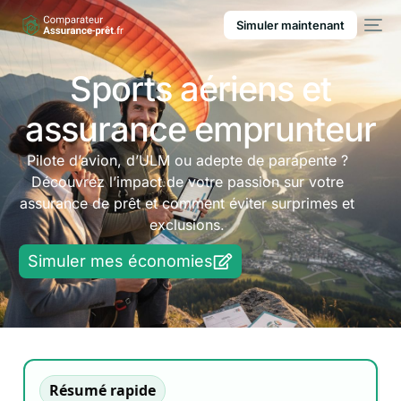
Simuler maintenant
Sports aériens et
assurance emprunteur
Pilote d’avion, d’ULM ou adepte de parapente ?
Découvrez l’impact de votre passion sur votre
assurance de prêt et comment éviter surprimes et
exclusions.
Simuler mes économies
Résumé rapide