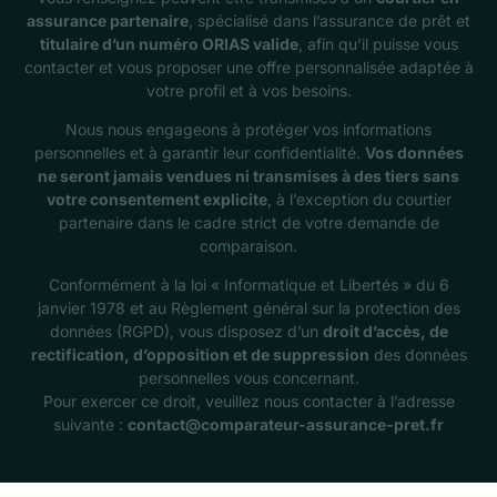
assurance partenaire
, spécialisé dans l’assurance de prêt et
titulaire d’un numéro ORIAS valide
, afin qu’il puisse vous
contacter et vous proposer une offre personnalisée adaptée à
votre profil et à vos besoins.
Nous nous engageons à protéger vos informations
personnelles et à garantir leur confidentialité.
Vos données
ne seront jamais vendues ni transmises à des tiers sans
votre consentement explicite
, à l’exception du courtier
partenaire dans le cadre strict de votre demande de
comparaison.
Conformément à la loi « Informatique et Libertés » du 6
janvier 1978 et au Règlement général sur la protection des
données (RGPD), vous disposez d’un
droit d’accès, de
rectification, d’opposition et de suppression
des données
personnelles vous concernant.
Pour exercer ce droit, veuillez nous contacter à l’adresse
suivante :
contact@comparateur-assurance-pret.fr
Contact Us
Simuler maintenant