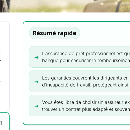
Résumé rapide
ste ?
r protéger ton activité
L’assurance de prêt professionnel est q
assurer et comment ?
banque pour sécuriser le remboursement
’assurance pro à ne pas négliger
Les garanties couvrent les dirigeants en 
de crédit professionnel ?
d’incapacité de travail, protégeant ainsi 
nomies
Vous êtes libre de choisir un assureur e
trouver un contrat plus adapté et souven
t