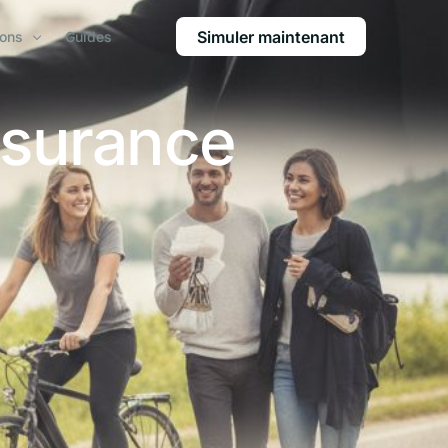
Simuler maintenant
ions
Guides
ssurance