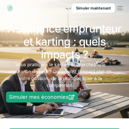
Simuler maintenant
Assurance emprunteur
et karting : quels
impacts ?
Vous pratiquez le karting et cherchez une
assurance de prêt ? Découvrez l’impact réel de
votre passion, de la pratique loisir à la
compétition.
Simuler mes économies