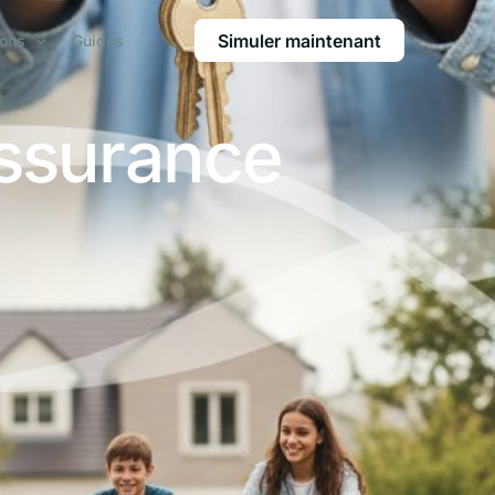
Simuler maintenant
ions
Guides
assurance