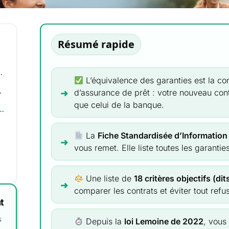
Résumé rapide
nce : FSI et critères CCSF
L’équivalence des garanties est la co
e par étape ?
d’assurance de prêt : votre nouveau cont
que celui de la banque.
es plus importants à surveiller
La
Fiche Standardisée d’Information 
vous remet. Elle liste toutes les garanti
Une liste de
18 critères objectifs (di
comparer les contrats et éviter tout refu
t
s
Depuis la
loi Lemoine de 2022
, vous