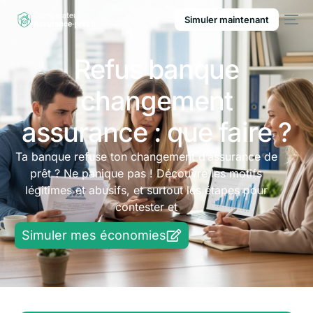
Simuler maintenant
Refus banque
changement
assurance : que faire ?
Ta banque refuse ton changement d’assurance de
prêt ? Ne panique pas ! Découvre les motifs
légitimes et abusifs, et surtout les étapes pour
contester et
Simuler mes économies