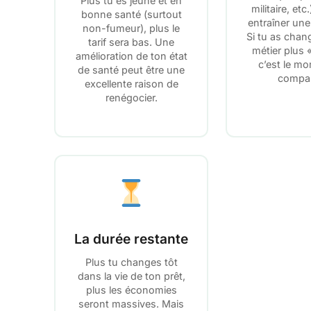
Plus tu es jeune et en
militaire, et
bonne santé (surtout
entraîner une
non-fumeur), plus le
Si tu as chan
tarif sera bas. Une
métier plus 
amélioration de ton état
c’est le m
de santé peut être une
compar
excellente raison de
renégocier.
La durée restante
Plus tu changes tôt
dans la vie de ton prêt,
plus les économies
seront massives. Mais