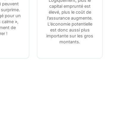
Logiquement, plus le
c.) peuvent
capital emprunté est
 surprime.
élevé, plus le coût de
gé pour un
l’assurance augmente.
« calme »,
L’économie potentielle
oment de
est donc aussi plus
er !
importante sur les gros
montants.