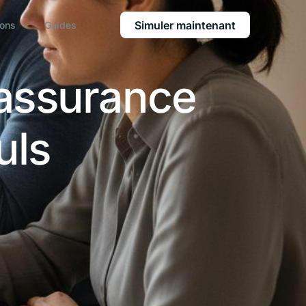
Simuler maintenant
ions
Guides
assurance
uls