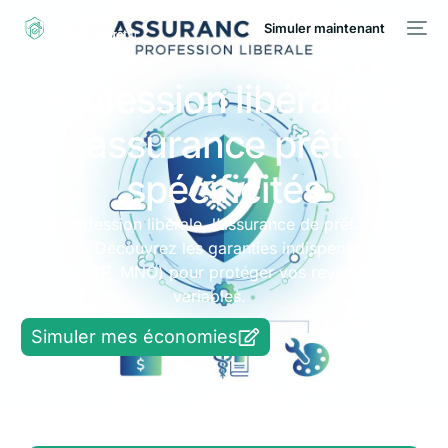
Simuler maintenant
Profession libérale et
assurance prêt :
spécificités
En profession libérale, l’assurance de prêt est
cruciale. Découvrez les garanties indispensables
(ITT, IPP, MNO) pour protéger vos revenus
variables.
Simuler mes économies