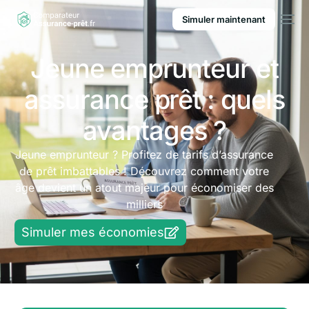
Simuler maintenant
Jeune emprunteur et
assurance prêt : quels
avantages ?
Jeune emprunteur ? Profitez de tarifs d’assurance
de prêt imbattables ! Découvrez comment votre
âge devient un atout majeur pour économiser des
milliers
Simuler mes économies