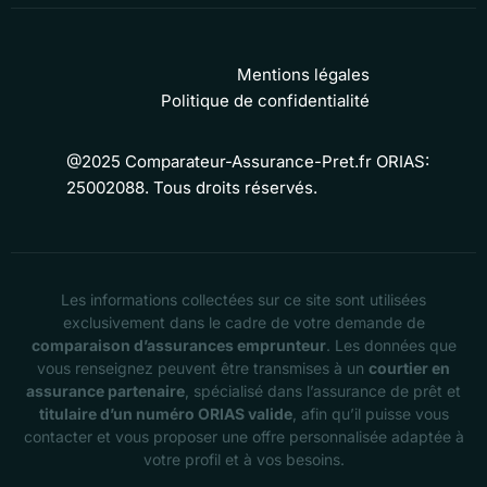
Mentions légales
Politique de confidentialité
@2025 Comparateur-Assurance-Pret.fr ORIAS:
25002088. Tous droits réservés.
Les informations collectées sur ce site sont utilisées
exclusivement dans le cadre de votre demande de
comparaison d’assurances emprunteur
. Les données que
vous renseignez peuvent être transmises à un
courtier en
assurance partenaire
, spécialisé dans l’assurance de prêt et
titulaire d’un numéro ORIAS valide
, afin qu’il puisse vous
contacter et vous proposer une offre personnalisée adaptée à
votre profil et à vos besoins.