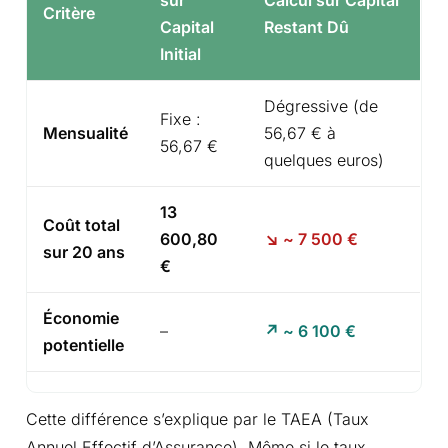
Critère
Capital
Restant Dû
Initial
Dégressive (de
Fixe :
Mensualité
56,67 € à
56,67 €
quelques euros)
13
Coût total
600,80
~ 7 500 €
sur 20 ans
€
Économie
–
~ 6 100 €
potentielle
Cette différence s’explique par le TAEA (Taux
Annuel Effectif d’Assurance). Même si le taux