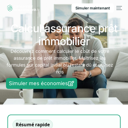
Simuler maintenant
Calcul assurance prêt
immobilier
Découvrez comment calculer le coût de votre
assurance de prêt immobilier. Maîtrisez les
formules sur capital initial ou restant dû et utilisez
nos
Simuler mes économies
Résumé rapide